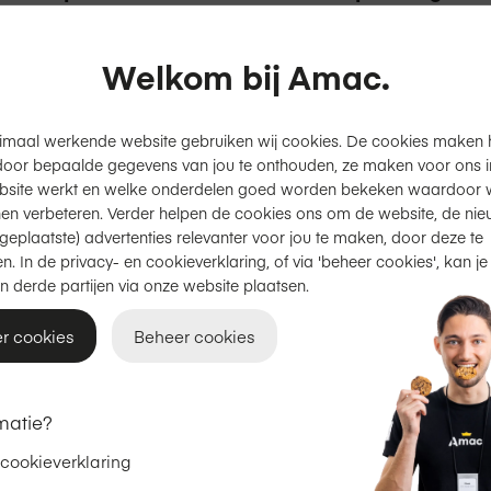
Slack, maar ook Whatsapp en FaceTime worden
rd in contact te blijven. Office 365 biedt even
Welkom bij Amac.
te werken. En het maakt niet uit of de een op 
imaal werkende website gebruiken wij cookies. De cookies maken 
door bepaalde gegevens van jou te onthouden, ze maken voor ons inz
bsite werkt en welke onderdelen goed worden bekeken waardoor w
en verbeteren. Verder helpen de cookies ons om de website, de nie
geplaatste) advertenties relevanter voor jou te maken, door deze te
n. In de privacy- en cookieverklaring, of via 'beheer cookies', kan je
n derde partijen via onze website plaatsen.
r cookies
Beheer cookies
matie?
 cookieverklaring