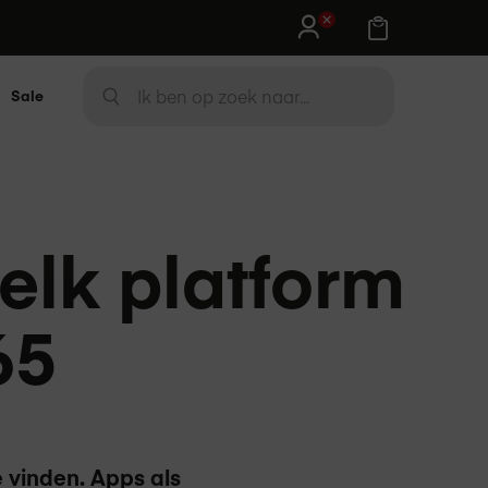
Sale
Zoek
ZOEK
lk platform
65
e vinden. Apps als