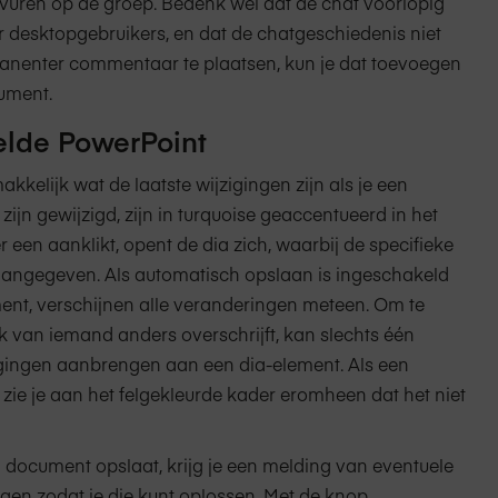
 vuren op de groep. Bedenk wel dat de chat voorlopig
r desktopgebruikers, en dat de chatgeschiedenis niet
nenter commentaar te plaatsen, kun je dat toevoegen
ument.
lde PowerPoint
akkelijk wat de laatste wijzigingen zijn als je een
zijn gewijzigd, zijn in turquoise geaccentueerd in het
er een aanklikt, opent de dia zich, waarbij de specifieke
n aangegeven. Als automatisch opslaan is ingeschakeld
ent, verschijnen alle veranderingen meteen. Om te
 van iemand anders overschrijft, kan slechts één
igingen aanbrengen aan een dia-element. Als een
zie je aan het felgekleurde kader eromheen dat het niet
 document opslaat, krijg je een melding van eventuele
gen zodat je die kunt oplossen. Met de knop