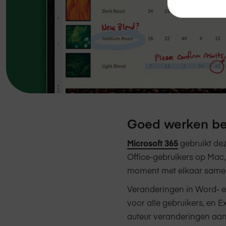
Goed werken b
Microsoft 365
gebruikt dez
Office-gebruikers op Mac
moment met elkaar same
Veranderingen in Word- 
voor alle gebruikers, en 
auteur veranderingen aan