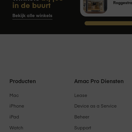
in de buurt
Roggestra
Bekijk alle winkels
Producten
Amac Pro Diensten
Mac
Lease
iPhone
Device as a Service
iPad
Beheer
Watch
Support