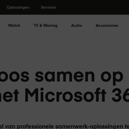
Oplossingen
Services
Watch
TV & Woning
Audio
Accessoires
oos samen op e
et Microsoft 3
 tal van professionele samenwerk-oplossingen t