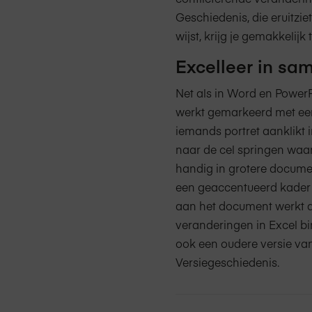
Geschiedenis, die eruitziet
wijst, krijg je gemakkelij
Excelleer in sa
Net als in Word en PowerP
werkt gemarkeerd met een 
iemands portret aanklikt 
naar de cel springen waar
handig in grotere docum
een geaccentueerd kader z
aan het document werkt a
veranderingen in Excel b
ook een oudere versie van
Versiegeschiedenis.