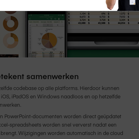
etekent samenwerken
elfde codebase op alle platforms. Hierdoor kunnen
, iOS, iPadOS en Windows naadloos en op hetzelfde
nwerken.
en PowerPoint-documenten worden direct geüpdatet
Excel-spreadsheets worden snel ververst nadat een
brengt. Wijzigingen worden automatisch in de cloud