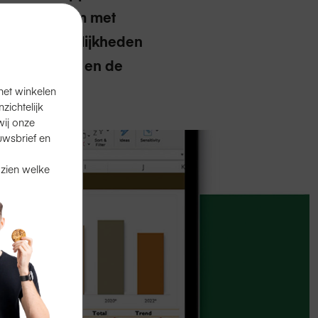
 gebruikt om met
eens de mogelijkheden
een pc werkt en de
het winkelen
ichtelijk
ij onze
uwsbrief en
 zien welke