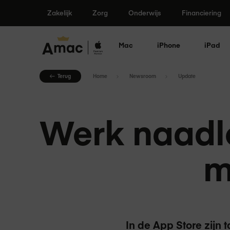
Ga
Zakelijk
Zorg
Onderwijs
Financiering
naar
de
inhoud
Mac
iPhone
iPad
Terug
Home
Newsroom
Update
Werk naadl
m
In de App Store zijn