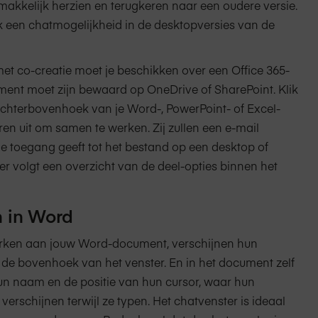
makkelijk herzien en terugkeren naar een oudere versie.
ok een chatmogelijkheid in de desktopversies van de
et co-creatie moet je beschikken over een Office 365-
nt moet zijn bewaard op OneDrive of SharePoint. Klik
echterbovenhoek van je Word-, PowerPoint- of Excel-
n uit om samen te werken. Zij zullen een e-mail
e toegang geeft tot het bestand op een desktop of
r volgt een overzicht van de deel-opties binnen het
 in Word
ken aan jouw Word-document, verschijnen hun
 in de bovenhoek van het venster. En in het document zelf
hun naam en de positie van hun cursor, waar hun
 verschijnen terwijl ze typen. Het chatvenster is ideaal