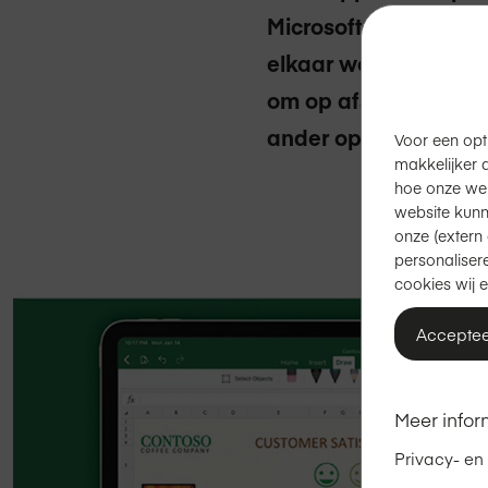
Microsoft Teams en 
elkaar werkgerelatee
om op afstand samen 
ander op een Mac.
Voor een opt
makkelijker 
hoe onze we
website kunn
onze (extern 
personalisere
cookies wij e
Acceptee
Meer infor
Privacy- en