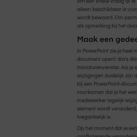
om een snelle vraag af te
alleen beschikbaar is voo
wordt bewaard. Om perma
als opmerking bij het doc
Maak een gedee
In PowerPoint zie je heel m
document opent: dia's die 
miniaturenvenster. Als je 
wijzigingen duidelijk zij
bij een PowerPoint-docum
voorkomen dat je het werk
medewerker tegelijk wijz
element wordt veranderd, 
toegankelijk is.
Op het moment dat je een
conflicterende veranderin