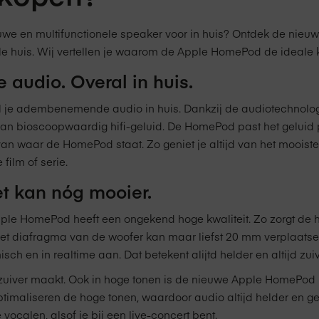
euwe en multifunctionele speaker voor in huis? Ontdek de ni
e huis. Wij vertellen je waarom de Apple HomePod de ideale k
udio. Overal in huis.
je adembenemende audio in huis. Dankzij de audiotechnolog
r van bioscoopwaardig hifi-geluid. De HomePod past het geluid
van waar de HomePod staat. Zo geniet je altijd van het moois
 film of serie.
et kan nóg mooier.
ple HomePod heeft een ongekend hoge kwaliteit. Zo zorgt de 
 Het diafragma van de woofer kan maar liefst 20 mm verplaat
ch en in realtime aan. Dat betekent alijtd helder en altijd zuive
 zuiver maakt. Ook in hoge tonen is de nieuwe Apple HomePod kr
maliseren de hoge tonen, waardoor audio altijd helder en gede
vocalen, alsof je bij een live-concert bent.