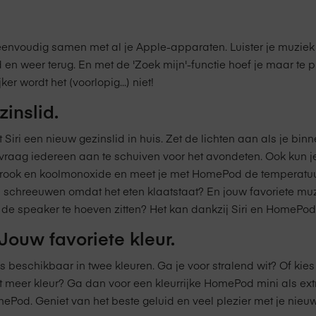
nvoudig samen met al je Apple-apparaten. Luister je muziek 
en weer terug. En met de 'Zoek mijn'-functie hoef je maar te 
ker wordt het (voorlopig...) niet!
zinslid.
iri een nieuw gezinslid in huis. Zet de lichten aan als je binn
 vraag iedereen aan te schuiven voor het avondeten. Ook kun 
rook en koolmonoxide en meet je met HomePod de temperatuur 
 schreeuwen omdat het eten klaatstaat? En jouw favoriete mu
de speaker te hoeven zitten? Het kan dankzij Siri en HomePod
ouw favoriete kleur.
eschikbaar in twee kleuren. Ga je voor stralend wit? Of kies 
 meer kleur? Ga dan voor een kleurrijke HomePod mini als ext
Pod. Geniet van het beste geluid en veel plezier met je nie