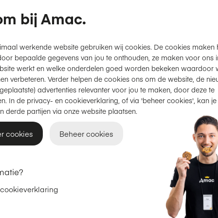
m bij Amac.
imaal werkende website gebruiken wij cookies. De cookies maken 
door bepaalde gegevens van jou te onthouden, ze maken voor ons inz
bsite werkt en welke onderdelen goed worden bekeken waardoor w
en verbeteren. Verder helpen de cookies ons om de website, de nie
geplaatste) advertenties relevanter voor jou te maken, door deze te
n. In de privacy- en cookieverklaring, of via 'beheer cookies', kan je
n derde partijen via onze website plaatsen.
r cookies
Beheer cookies
In winkelmand
Vergelijken
matie?
 cookieverklaring
Apple
le HomePod - Wit