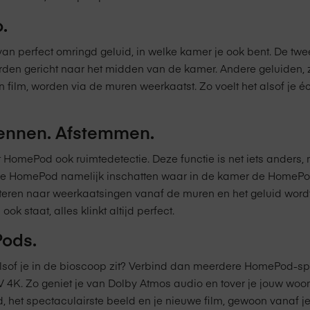
.
 van perfect omringd geluid, in welke kamer je ook bent. De twe
rden gericht naar het midden van de kamer. Andere geluiden, 
film, worden via de muren weerkaatst. Zo voelt het alsof je éc
ennen. Afstemmen.
t HomePod ook ruimtedetectie. Deze functie is net iets anders,
 de HomePod namelijk inschatten waar in de kamer de HomePod
eren naar weerkaatsingen vanaf de muren en het geluid wordt
k staat, alles klinkt altijd perfect.
ods.
 alsof je in de bioscoop zit? Verbind dan meerdere HomePod-s
V 4K. Zo geniet je van Dolby Atmos audio en tover je jouw wo
, het spectaculairste beeld en je nieuwe film, gewoon vanaf j