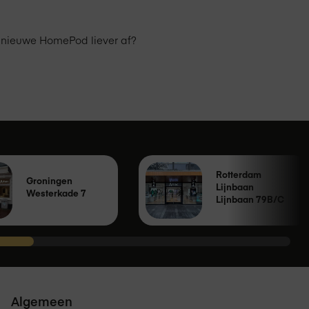
w nieuwe HomePod liever af?
Rotterdam
Groningen
Lijnbaan
Westerkade 7
Lijnbaan 79B/C
Algemeen