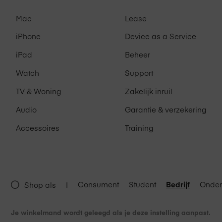
Mac
Lease
iPhone
Device as a Service
iPad
Beheer
Watch
Support
TV & Woning
Zakelijk inruil
Audio
Garantie & verzekering
Accessoires
Training
Consument
Student
Bedrijf
Onder
Shop als
|
Je winkelmand wordt geleegd als je deze instelling aanpast.