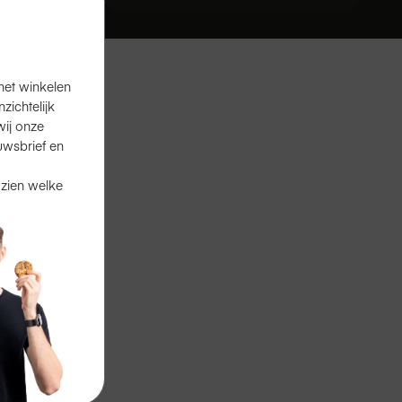
het winkelen
ichtelijk
ij onze
uwsbrief en
 zien welke