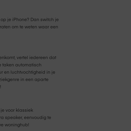
op je iPhone? Dan switch je
praten om te weten waar een
enkomt, vertel iedereen dat
je taken automatisch
en luchtvochtigheid in je
ziekgenre in een aparte
!
je voor klassiek
ra speaker, eenvoudig te
uwe woninghub!