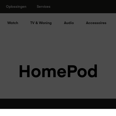
Oplossingen
Services
Watch
TV & Woning
Audio
Accessoires
HomePod