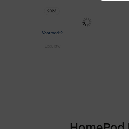
2023
Voorraad: 9
€ 329,75
Excl. btw
HomePod 