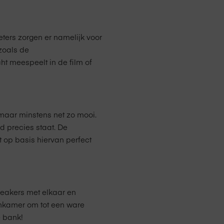
eters zorgen er namelijk voor
zoals de
ht meespeelt in de film of
 maar minstens net zo mooi.
 precies staat. De
 op basis hiervan perfect
peakers met elkaar en
onkamer om tot een ware
e bank!