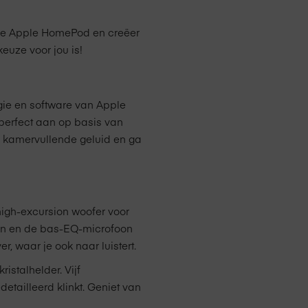
euwe Apple HomePod en creëer
euze voor jou is!
ie en software van Apple
 perfect aan op basis van
te kamervullende geluid en ga
high-excursion woofer voor
sen en de bas-EQ-microfoon
r, waar je ook naar luistert.
istalhelder. Vijf
tailleerd klinkt. Geniet van