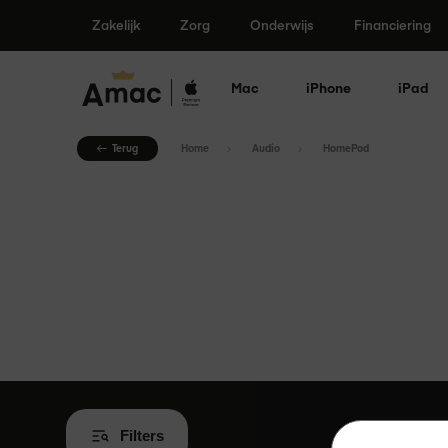
Ga
Zakelijk
Zorg
Onderwijs
Financiering
naar
de
inhoud
Mac
iPhone
iPad
Terug
Home
Audio
HomePod
Filters
Wis