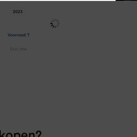
2023
Voorraad: 7
€ 329,75
Excl. btw
kopen?