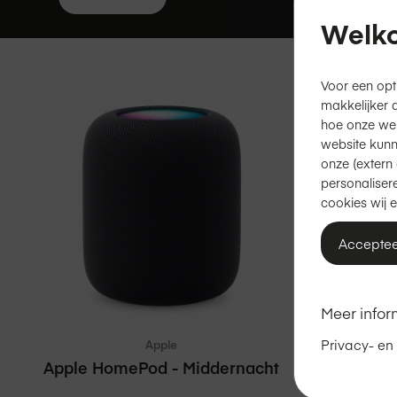
alle
Welko
filters
Voor een opt
makkelijker 
hoe onze we
website kunn
onze (extern 
personalisere
cookies wij e
Acceptee
In winkelmand
Vergelijken
Meer infor
Privacy- en
Apple
Apple HomePod - Middernacht
App