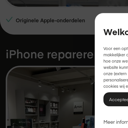
Originele Apple-onderdelen
Welko
Voor een opt
iPhone repareren in
D
makkelijker 
hoe onze we
website kunn
onze (extern 
personalisere
cookies wij e
Acceptee
Meer infor