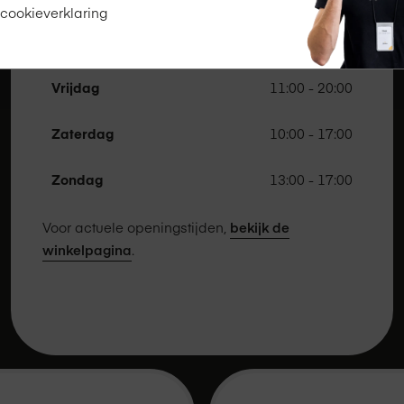
 cookieverklaring
Donderdag
11:00 - 18:00
Vrijdag
11:00 - 20:00
Zaterdag
10:00 - 17:00
Zondag
13:00 - 17:00
Voor actuele openingstijden,
bekijk de
winkelpagina
.