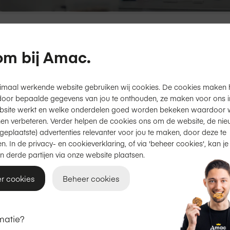
50 winkels
Apple gecertificeerd
m bij Amac.
imaal werkende website gebruiken wij cookies. De cookies maken 
oetinchem
door bepaalde gegevens van jou te onthouden, ze maken voor ons inz
bsite werkt en welke onderdelen goed worden bekeken waardoor w
en verbeteren. Verder helpen de cookies ons om de website, de nie
geplaatste) advertenties relevanter voor jou te maken, door deze te
n. In de privacy- en cookieverklaring, of via 'beheer cookies', kan je
Openingstijden
n derde partijen via onze website plaatsen.
Maandag
12:00 - 18:00
r cookies
Beheer cookies
Dinsdag
11:00 - 18:00
matie?
Woensdag
11:00 - 18:00