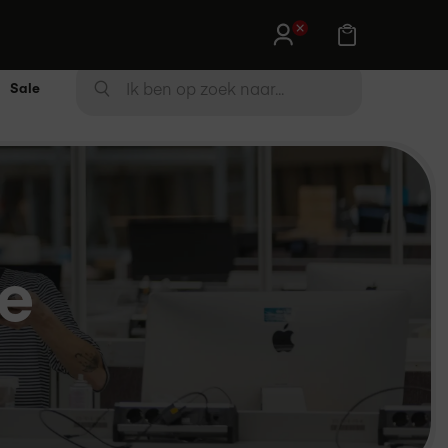
Sale
Zoek
ZOEK
ie