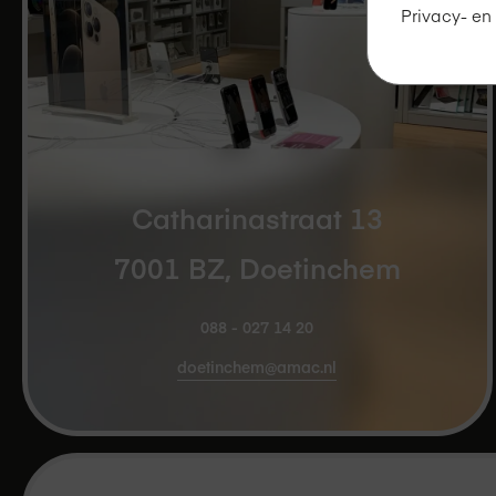
Privacy- en
Catharinastraat 13
7001 BZ, Doetinchem
088 - 027 14 20
doetinchem@amac.nl