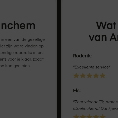
inchem
Wat
van 
 in een van de gezellige
er zijn we te vinden op
kundige reparatie in ons
Roderik:
ts voor je klaar, zodat
one kan genieten.
"Excellente service"
Els:
"Zeer vriendelijk, prof
(Doetinchem)! Dankjewel