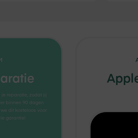
M
aratie
Apple
 reparatie, zodat jij
 er binnen 90 dagen
 we dit kosteloos voor
le garantie!