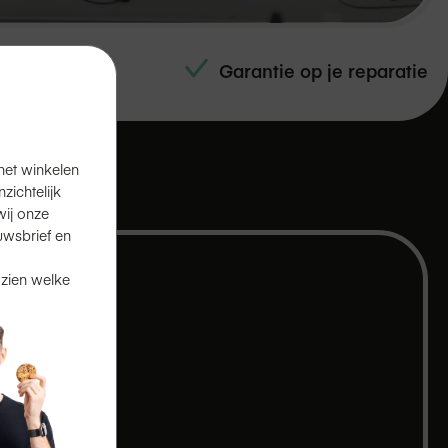
e technici
Garantie op je reparatie
het winkelen
ichtelijk
ij onze
uwsbrief en
 zien welke