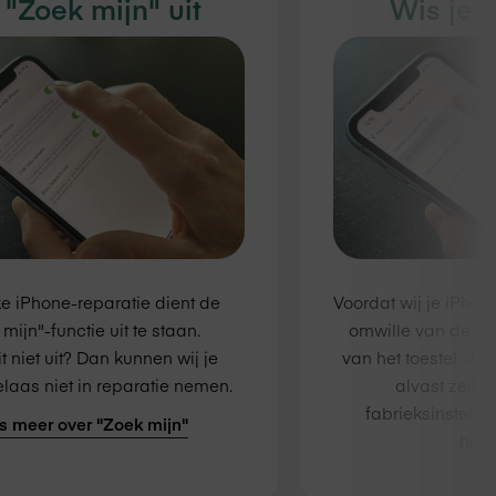
 "Zoek mijn" uit
Wis je 
ke iPhone-reparatie dient de
Voordat wij je iPho
mijn"-functie uit te staan.
omwille van de pr
t niet uit? Dan kunnen wij je
van het toestel. Je
laas niet in reparatie nemen.
alvast zelf 
fabrieksinstelli
s meer over "Zoek mijn"
herst