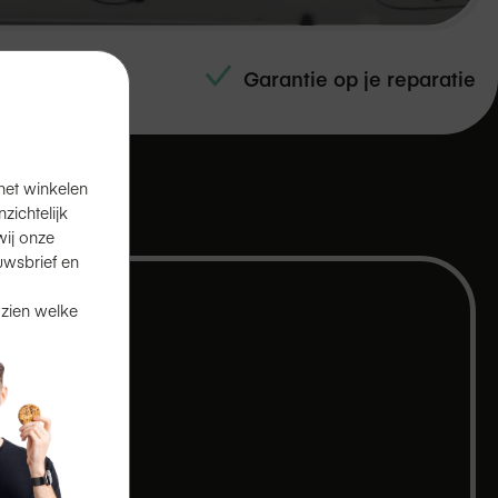
e technici
Garantie op je reparatie
het winkelen
ichtelijk
ij onze
uwsbrief en
 zien welke