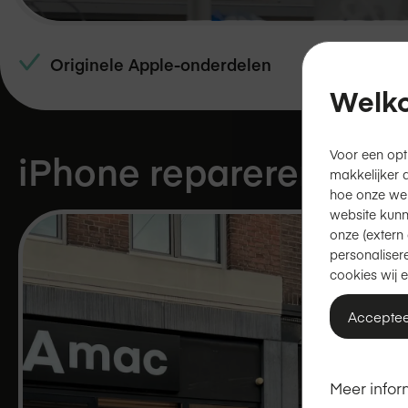
Originele Apple-onderdelen
Welko
Voor een opt
iPhone repareren in
N
makkelijker 
hoe onze we
website kunn
onze (extern 
personalisere
cookies wij e
Acceptee
Meer infor