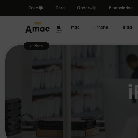
Ga
Zakelijk
Zorg
Onderwijs
Financiering
naar
de
inhoud
Mac
iPhone
iPad
Home
i