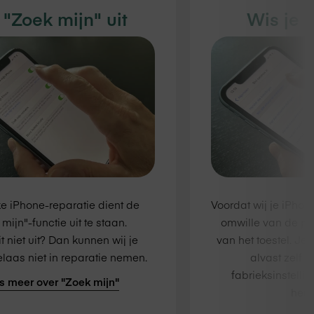
 "Zoek mijn" uit
Wis je 
ke iPhone-reparatie dient de
Voordat wij je iPho
mijn"-functie uit te staan.
omwille van de pr
t niet uit? Dan kunnen wij je
van het toestel. Je
laas niet in reparatie nemen.
alvast zelf 
fabrieksinstelli
s meer over "Zoek mijn"
herst