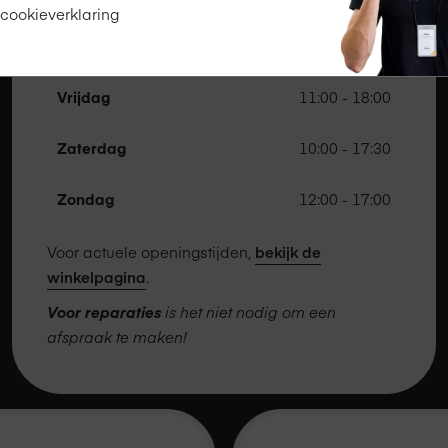
 cookieverklaring
Donderdag
11:00 - 20:00
Vrijdag
11:00 - 18:00
Zaterdag
10:00 - 17:30
Zondag
12:00 - 17:00
Voor actuele openingstijden,
bekijk de
winkelpagina
.
Voor reparaties
is het niet nodig om een
afspraak te maken!