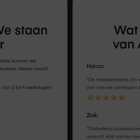
We staan
Wat
r
van
inkels kunnen we
Harco:
tvoeren. Neem vooraf
"De medewerksers zijn e
 van 2 tot 4 werkdagen.
van nieuwe aankopen ze 
Zoë:
"Ontzettend professionel
oprecht, kijkt samen me