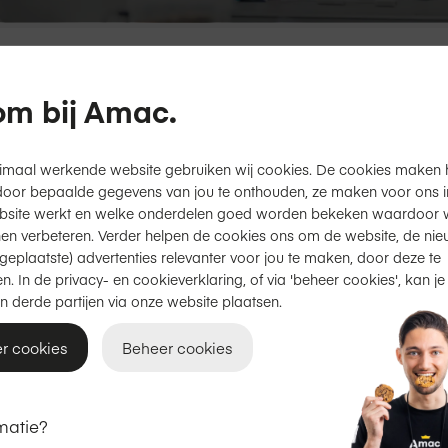
50 winkels
Apple gecertificeerd
m bij Amac.
imaal werkende website gebruiken wij cookies. De cookies maken 
ijmegen
door bepaalde gegevens van jou te onthouden, ze maken voor ons inz
bsite werkt en welke onderdelen goed worden bekeken waardoor w
en verbeteren. Verder helpen de cookies ons om de website, de nie
geplaatste) advertenties relevanter voor jou te maken, door deze te
n. In de privacy- en cookieverklaring, of via 'beheer cookies', kan je
Openingstijden
n derde partijen via onze website plaatsen.
Maandag
12:00 - 18:00
r cookies
Beheer cookies
Dinsdag
11:00 - 18:00
matie?
Woensdag
11:00 - 18:00