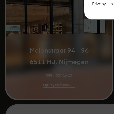
Privacy- en
Molenstraat 94 - 96
6511 HJ, Nijmegen
088 - 027 16 10
nijmegen@amac.nl