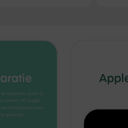
aratie
Apple
 reparatie, zodat jij
 er binnen 90 dagen
 we dit kosteloos voor
le garantie!