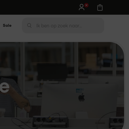
Sale
Zoek
ZOEK
ie