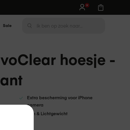
Sale
Zoek
ZOEK
voClear hoesje -
ant
Extra bescherming voor iPhone
camera
g door
Dun & Lichtgewicht