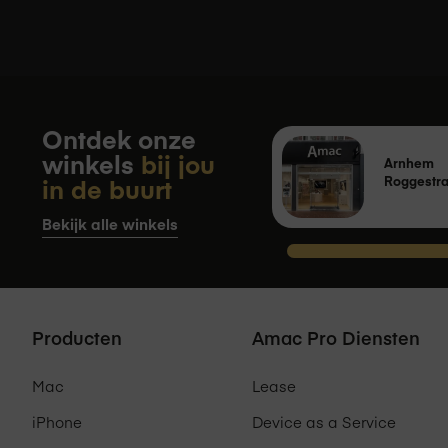
aankoop van een product. Dit houdt 
Ontdek onze
winkels
bij jou
Arnhem
in de buurt
Roggestra
Bekijk alle winkels
Producten
Amac Pro Diensten
Mac
Lease
iPhone
Device as a Service