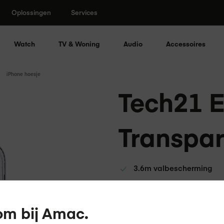
Oplossingen
Services
Watch
TV & Woning
Audio
Accessoires
iPhone hoesje
Tech21 E
Transpar
3.6m valbescherming
Hygiënische beschermin
BioCote
m bij Amac.
UV bestendig