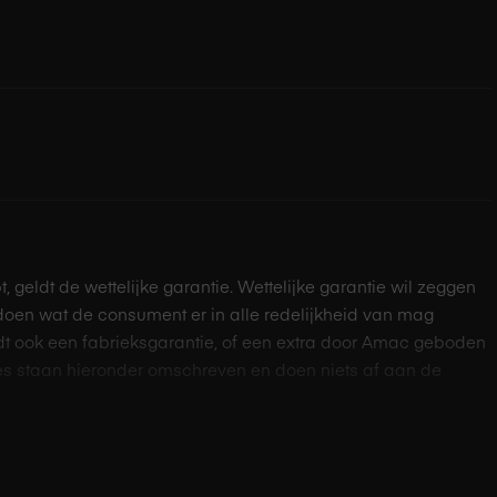
pt, geldt de wettelijke garantie. Wettelijke garantie wil zeggen
doen wat de consument er in alle redelijkheid van mag
dt ook een fabrieksgarantie, of een extra door Amac geboden
s staan hieronder omschreven en doen niets af aan de
pt, wordt er door de fabrikant van het product één jaar
r loopt de garantie voor dit product dan via de fabrikant of
ard twee jaar consumentengarantie bij een niet-zakelijke