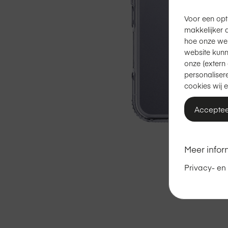
Voor een opt
makkelijker 
hoe onze we
website kunn
onze (extern 
personalisere
cookies wij e
Acceptee
Meer infor
Ga
Privacy- en
naar
het
begin
van
de