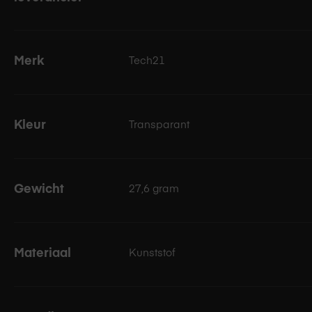
De cases van Tech21 zijn voorzien van BioCote, een antimi
bacteriën zich niet aan jouw case kunnen hechten. Binnen
Doordat de BioCote formule geïntegreerd is in de case blijf
Merk
Tech21
hygiënisch.
Kleur
Transparant
Gewicht
27,6 gram
Materiaal
Kunststof