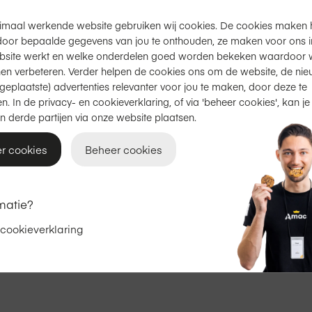
imaal werkende website gebruiken wij cookies. De cookies maken 
Productinformatie
door bepaalde gegevens van jou te onthouden, ze maken voor ons inz
bsite werkt en welke onderdelen goed worden bekeken waardoor w
en verbeteren. Verder helpen de cookies ons om de website, de nie
geplaatste) advertenties relevanter voor jou te maken, door deze te
Gratis bezorging
of
afhalen
i
n. In de privacy- en cookieverklaring, of via 'beheer cookies', kan je
Op een
zakelijke aanschaf
n
n derde partijen via onze website plaatsen.
r cookies
Beheer cookies
Vanaf
€ 33,02
Excl. btw
matie?
 cookieverklaring