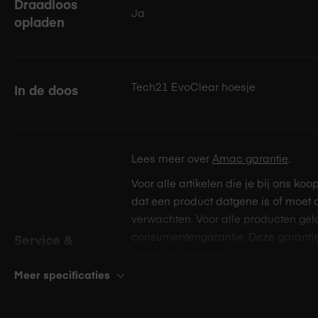
Draadloos
Ja
opladen
Tech21 EvoClear hoesje
In de doos
Lees meer over
Amac garantie
.
Voor alle artikelen die je bij ons koo
dat een product datgene is of moet 
verwachten. Voor alle producten gel
consumentengarantie. Deze garantie
Service &
wettelijke garantie.
garantie
Meer specificaties
Wanneer je bij Amac een product koo
garantie verleend. Gedurende dit jaa
maker. Amac biedt daarnaast standa