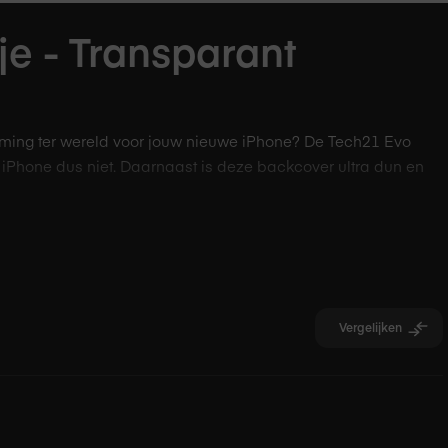
e - Transparant
rming ter wereld voor jouw nieuwe iPhone? De Tech21 Evo
 iPhone dus niet. Daarnaast is deze backcover ultra dun en
wezen bescherming
l dat de schok van een val of stoot zonder problemen
Vergelijken
dt jou de “peace of mind” van een beschermd toestel. Val na
ming