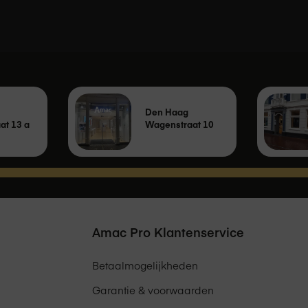
in dat je tweede garantiejaar via Amac zal verlopen.
Den Haag
at 13 a
Wagenstraat 10
Amac Pro Klantenservice
Betaalmogelijkheden
Garantie & voorwaarden