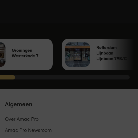
Rotterdam
Groningen
Lijnbaan
Westerkade 7
Lijnbaan 79B/C
Algemeen
Over Amac Pro
Amac Pro Newsroom