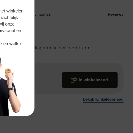
het winkelen
Specificaties
Reviews
ichtelijk
ij onze
uwsbrief en
n de winkel.
 zien welke
eem je de fabrieksgarantie over van 1 jaar.
In winkelmand
Bekijk winkelvoorraad